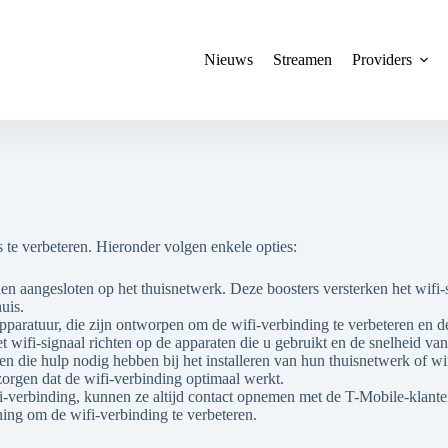
Nieuws
Streamen
Providers
 te verbeteren. Hieronder volgen enkele opties:
n aangesloten op het thuisnetwerk. Deze boosters versterken het wifi-s
uis.
paratuur, die zijn ontworpen om de wifi-verbinding te verbeteren en d
ifi-signaal richten op de apparaten die u gebruikt en de snelheid va
lanten die hulp nodig hebben bij het installeren van hun thuisnetwerk o
 zorgen dat de wifi-verbinding optimaal werkt.
i-verbinding, kunnen ze altijd contact opnemen met de T-Mobile-klant
ing om de wifi-verbinding te verbeteren.